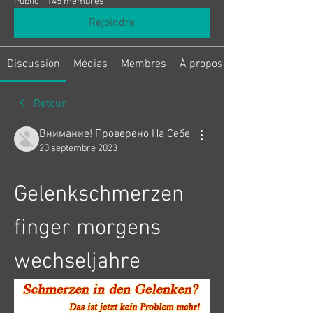
Public
·
145 membres
Rejoindre
Discussion
Médias
Membres
À propos
Retour
Внимание! Проверено На Себе
20 septembre 2023
Gelenkschmerzen 
finger morgens 
wechseljahre