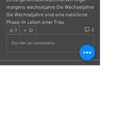
morgens wechseljahre Die Wechseljahre 
Die Wechseljahre sind eine natürliche 
Phase im Leben einer Frau 
0
0
Escribir un comentario...
À propos
Bienvenue dans le groupe ! Vous pouvez
communiquer avec d'au
...
Lire plus
membres
Roma FD
S'abonner
miinguyen396
S'abonner
miinguyen396