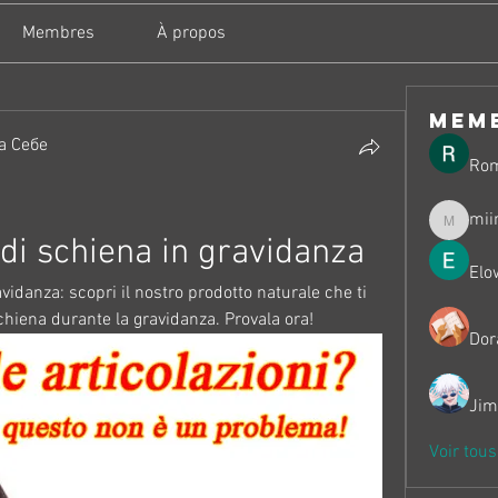
Membres
À propos
mem
а Себе
Ro
mii
miinguy
di schiena in gravidanza
Elo
idanza: scopri il nostro prodotto naturale che ti 
 schiena durante la gravidanza. Provala ora!
Dor
Jim
Voir tou