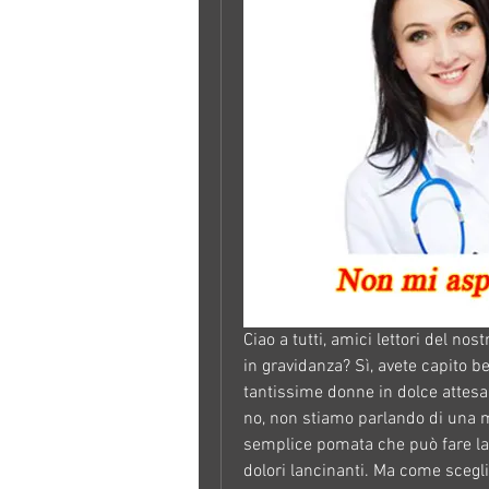
Ciao a tutti, amici lettori del nos
in gravidanza? Sì, avete capito b
tantissime donne in dolce attesa:
no, non stiamo parlando di una m
semplice pomata che può fare la 
dolori lancinanti. Ma come sceglie