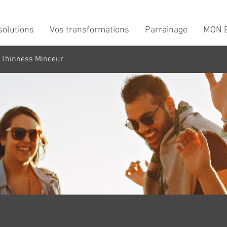
solutions
Vos transformations
Parrainage
MON B
 Thinness Minceur