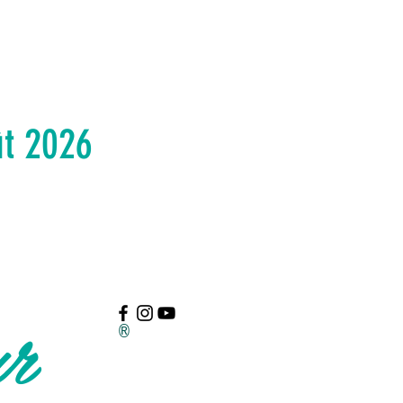
ût 2026
ur
®