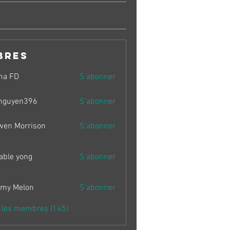
bres
ma FD
S'abonner
nguyen396
S'abonner
en396
wen Morrison
S'abonner
able yong
S'abonner
my Melon
S'abonner
s les membres (145)