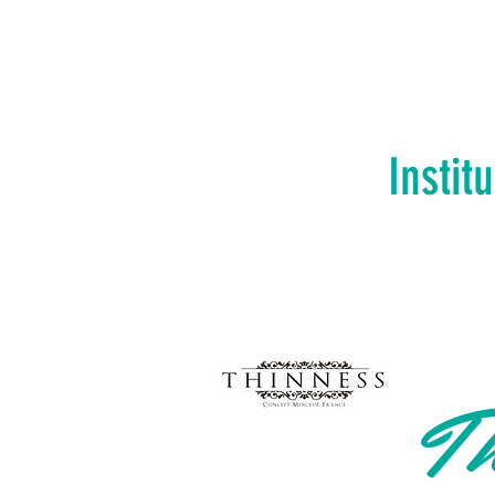
Instit
Th