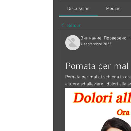
Discussion
Médias
Retour
Внимание! Проверено Н
4 septembre 2023
Pomata per mal 
Pomata per mal di schiena in grav
aiuterà ad alleviare i dolori alla